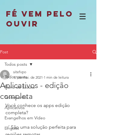
fé vem pelo
ouvir
Post
Todos posts
sitefvpo
Todos posts
17 de mai. de 2021
1 min de leitura
Aplicativos - edição
Plano de Escuta
completa
Testemunho
Você conhece os apps edição 
Aplicativos
completa? 
Evangelhos em Vídeo
✅ São uma solução perfeita para 
Línguas
regiões remotas.