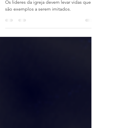
Os líderes da igreja devem levar vidas que
são exemplos a serem imitados.