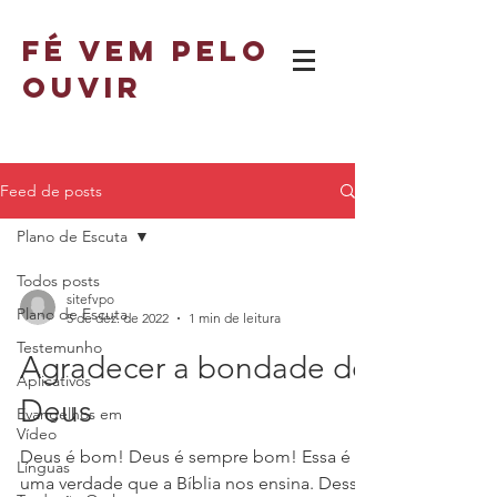
fé vem pelo
ouvir
Feed de posts
Plano de Escuta
Todos posts
sitefvpo
Plano de Escuta
5 de dez. de 2022
1 min de leitura
Testemunho
Agradecer a bondade de
Aplicativos
Deus
Evangelhos em
Vídeo
Deus é bom! Deus é sempre bom! Essa é
Línguas
uma verdade que a Bíblia nos ensina. Desse