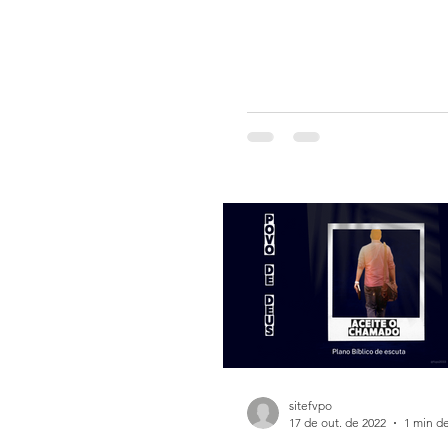
sitefvpo
17 de out. de 2022
1 min de