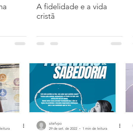
na
A fidelidade e a vida
cristã
sitefvpo
leitura
29 de set. de 2022
1 min de leitura