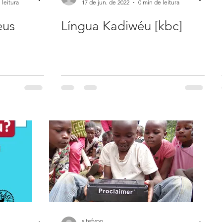
 leitura
17 de jun. de 2022
0 min de leitura
eus
Língua Kadiwéu [kbc]
sitefvpo