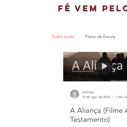
fé vem pel
Todos posts
Plano de Escuta
sitefvpo
10 de ago. de 2023
1 min de
A Aliança (Filme 
Testamento)