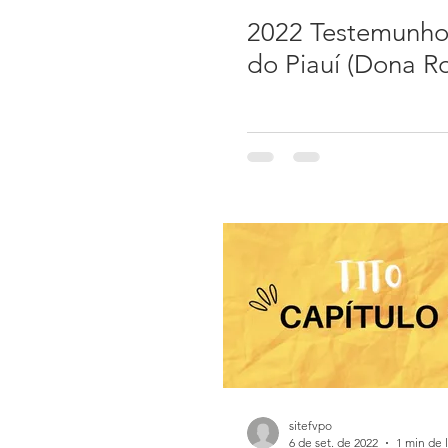
2022 Testemunho
do Piauí (Dona R
sitefvpo
6 de set. de 2022
1 min de l