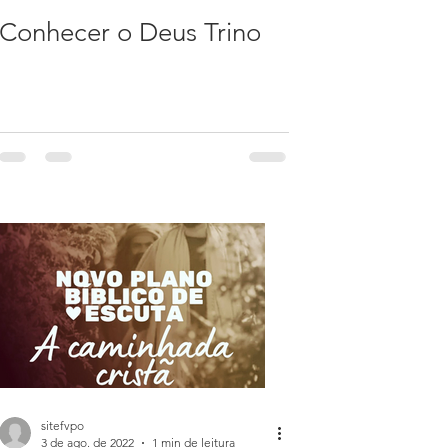
Conhecer o Deus Trino
sitefvpo
3 de ago. de 2022
1 min de leitura