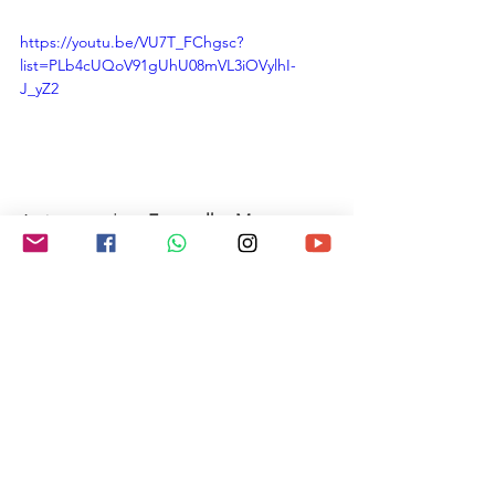
https://youtu.be/VU7T_FChgsc?
list=PLb4cUQoV91gUhU08mVL3iOVylhI-
J_yZ2
Assista a todo o 
Evangelho Marcos
 em 
vídeo - 
aqui
.
Conheça outras línguas no Brasil com 
as Escrituras em áudio - 
aqui
.