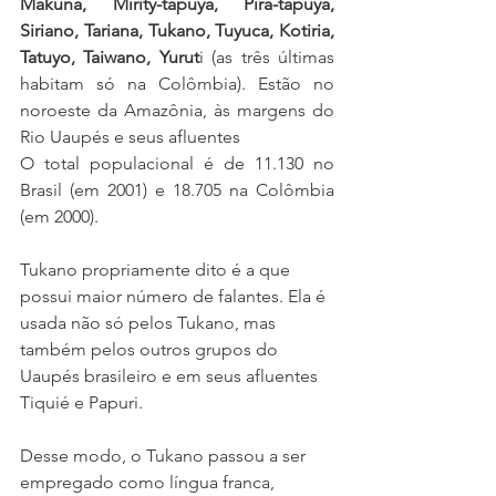
Makuna, Mirity-tapuya, Pira-tapuya, 
Siriano, Tariana, Tukano, Tuyuca, Kotiria, 
Tatuyo, Taiwano, Yurut
i (as três últimas 
habitam só na Colômbia). Estão no 
noroeste da Amazônia, às margens do 
Rio Uaupés e seus afluentes
O total populacional é de 11.130 no 
Brasil (em 2001) e 18.705 na Colômbia 
(em 2000).
Tukano propriamente dito é a que 
possui maior número de falantes. Ela é 
usada não só pelos Tukano, mas 
também pelos outros grupos do 
Uaupés brasileiro e em seus afluentes 
Tiquié e Papuri. 
Desse modo, o Tukano passou a ser 
empregado como língua franca, 