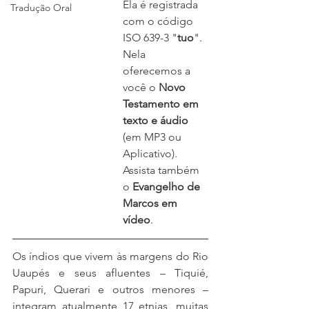
Ela é registrada 
Tradução Oral
com o código 
ISO 639-3 "
tuo
". 
Nela 
oferecemos a 
você o 
Novo 
Testamento em 
texto e áudio
(em MP3 ou 
Aplicativo). 
Assista também 
o 
Evangelho de 
Marcos em 
vídeo
.
Os índios que vivem às margens do Rio 
Uaupés e seus afluentes – Tiquié, 
Papuri, Querari e outros menores – 
integram atualmente 17 etnias, muitas 