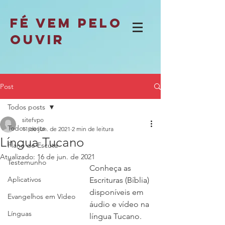
fé vem pelo
ouvir
Post
Todos posts
sitefvpo
Todos posts
11 de jun. de 2021
2 min de leitura
Língua Tucano
Plano de Escuta
Atualizado:
16 de jun. de 2021
Testemunho
Conheça as 
Aplicativos
Escrituras (Bíblia) 
disponíveis em 
Evangelhos em Vídeo
áudio e vídeo na 
Línguas
língua Tucano. 