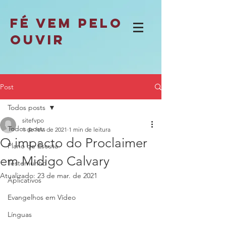
fé vem pelo
ouvir
Post
Todos posts
sitefvpo
Todos posts
1 de fev. de 2021
1 min de leitura
O impacto do Proclaimer
Plano de Escuta
em Midigo Calvary
Testemunho
Atualizado:
23 de mar. de 2021
Aplicativos
Evangelhos em Vídeo
Línguas