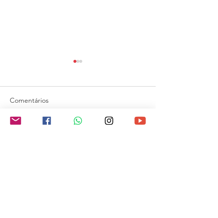
Comentários
Escreva um comentário
One Matchstick: The
Senga Fire
Fé Vem Pelo Ouvir - FVPO